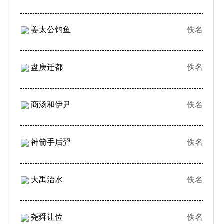
姜太公钓鱼
佚名
盘庚迁都
佚名
商汤和伊尹
佚名
神箭手后羿
佚名
大禹治水
佚名
尧舜让位
佚名