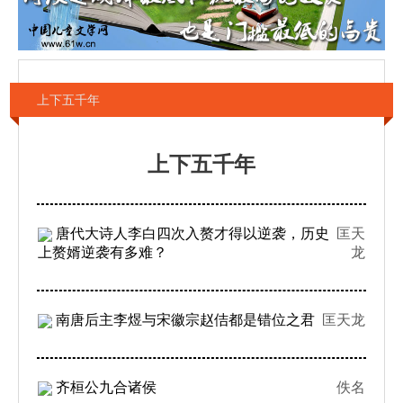
上下五千年
上下五千年
唐代大诗人李白四次入赘才得以逆袭，历史
匡天
上赘婿逆袭有多难？
龙
南唐后主李煜与宋徽宗赵佶都是错位之君
匡天龙
齐桓公九合诸侯
佚名