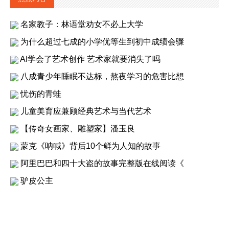
名家教子：林语堂劝女不必上大学
为什么超过七成的小学优等生到初中成绩会骤
AI学会了艺术创作 艺术家就要消失了吗
八成青少年睡眠不达标，熬夜学习的危害比想
忧伤的青蛙
儿童美育应兼顾经典艺术与当代艺术
【传奇女画家、雕塑家】潘玉良
蒙克《呐喊》背后10个鲜为人知的故事
阿里巴巴和四十大盗的故事完整版在线阅读《
驴皮公主