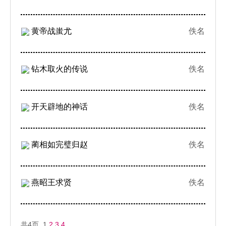
黄帝战蚩尤
佚名
钻木取火的传说
佚名
开天辟地的神话
佚名
蔺相如完璧归赵
佚名
燕昭王求贤
佚名
共4页 1
2
3
4