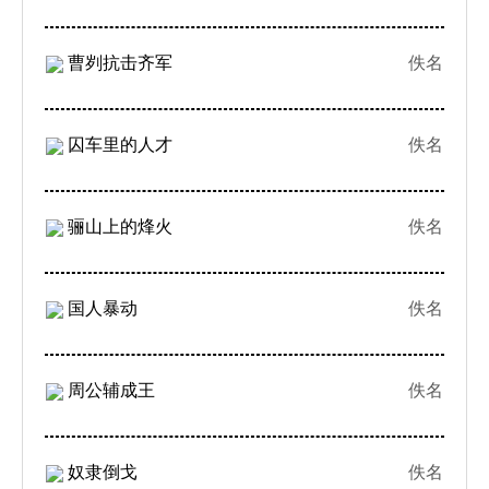
曹刿抗击齐军
佚名
囚车里的人才
佚名
骊山上的烽火
佚名
国人暴动
佚名
周公辅成王
佚名
奴隶倒戈
佚名