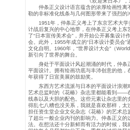
《欢迎来日本》，1
仲条正义设计语言蕴含的浓厚绘画性离不
勒的非标准化线条与几何图形带来了强烈的
1951年，仲条正义考上了东京艺术大学
计战后复兴的中心地带，在仲条正义考上东
了“日本宣传美术会”，并开始公开募集设计
会。此外，1955年成立的“日本设计委员
文化自明。1960年，“世界设计大会”（World 
新引向了世界的舞台。
身处于平面设计风起潮涌的时代，仲条正
平面设计。拥有绘画功底与丰沛创意的他，
年获得了日宣美展的鼓励奖。
东西方艺术流派与日本的平面设计浪潮对
艺术总监时的《花椿》杂志里都能看到——
线条以及大胆的配色。这些元素让杂志里的
得乱七八糟也没关系，我就是喜欢那样，太过
担任资生堂企业文化杂志《花椿》的艺术总
了超出一般企业内刊的影响力。仲条正义的
法。在想法还十分新鲜而有活力的时候，我