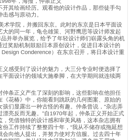
998年，海报，仲条正义
开其绘画经历。观看他的设计作品，那些徒手勾
冲击感与原动力。
美术学院，并搬回东京。此时的东京是日本平面设
艺大的同一年，龟仓雄策、河野鹰思等设计师发起
作品并举办展览，给予了年轻设计师们崭露头角的机
会”通过奖励机制鼓励日本原创设计，促进日本设计的
Design Conderence）在东京召开，将日本设计重
义感受到了设计的魅力，大三分专业时便选择了
在平面设计的领域大施拳脚，在大学期间就连续两
仲条正义产生了深刻的影响，这些影响在他担任
在《花椿》中，你能看到跳跃的几何图案、原始的
女孩们显露出一种古怪的有趣。仲条曾说，“杂志弄
漂亮反而无趣。”自1970年起，仲条正义开始正式
监，凭借独特的设计感和审美风格，这本杂志拥有
这份工作持续了整整四十年，“我从不储存或拖延想
就会向他人提出，并努力使对方信服。过去四十年