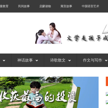
童教育
民间故事
启蒙读物
寓言故事
中国语言艺术
事
神话故事
诗歌散文
作文与写作