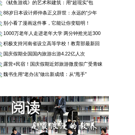
《鱿鱼游戏》的艺术和建筑：用“超现实”包
88岁日本设计师仲条正义辞世：永远的“少年
别小看了漫画这件事，它能让你变聪明！
1000万老年人走进老年大学 两分钟抢光近300
积极支持河南省设立高等学校！教育部最新回
国庆假期全国国内旅游出游4.22亿人次
露营+民宿！国庆假期近郊旅游微度假广受青睐
魏书生用“老办法”做出新成绩：从“甩手”