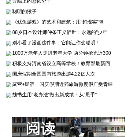
云端上的恐怖分子
聪明的猴子
《鱿鱼游戏》的艺术和建筑：用“超现实”包
88岁日本设计师仲条正义辞世：永远的“少年
别小看了漫画这件事，它能让你变聪明！
1000万老年人走进老年大学 两分钟抢光近300
积极支持河南省设立高等学校！教育部最新回
国庆假期全国国内旅游出游4.22亿人次
露营+民宿！国庆假期近郊旅游微度假广受青睐
魏书生用“老办法”做出新成绩：从“甩手”