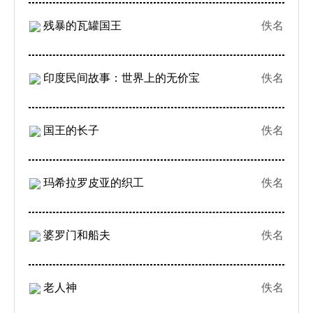
残暴的瓦罐国王
佚名
印度民间故事：世界上的无价宝
佚名
国王的长子
佚名
玛希拉罗皮亚的织工
佚名
婆罗门和船夫
佚名
老人神
佚名