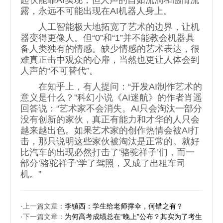
起伏能靠AI实现，但人声的自如流淌和感情流
露，永远不可能出现在AI机器人身上。
人工智能极大地拓宽了艺术的边界，让机
器变得更像人。但“0”和“1”并不能教会机器具
备人类独有的情感。缺少情感的艺术表达，很
难真正击中观众的心扉，当然也更让人体会到
人声的“不可替代”。
在知乎上，有人提问：“开发AI制作艺术的
意义是什么？”科幻小说《AI迷航》的作者肖遥
回答说：“艺术家不会消失。AI只会淘汰一部分
没有创新的家伙，真正有能力和才华的人只会
越来越出色。如果艺术家的创作热情会被AI打
击，那只说明这些家伙被淘汰是正常的。就好
比汽车的出现必然打击了‘骆驼祥子’们，而一
部分‘骆驼祥子’学了驾照，又成了出租车司
机。”
·上一篇文章：
李镇西：学生给老师撑伞，何错之有？
·下一篇文章：
为何高考成绩总在“晚上”公布？其实为了考生