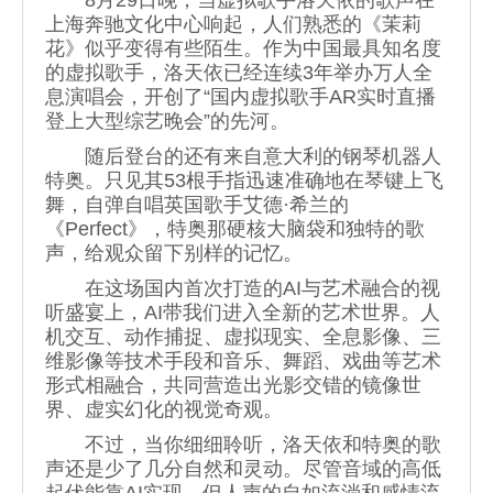
8月29日晚，当虚拟歌手洛天依的歌声在
上海奔驰文化中心响起，人们熟悉的《茉莉
花》似乎变得有些陌生。作为中国最具知名度
的虚拟歌手，洛天依已经连续3年举办万人全
息演唱会，开创了“国内虚拟歌手AR实时直播
登上大型综艺晚会”的先河。
随后登台的还有来自意大利的钢琴机器人
特奥。只见其53根手指迅速准确地在琴键上飞
舞，自弹自唱英国歌手艾德·希兰的
《Perfect》，特奥那硬核大脑袋和独特的歌
声，给观众留下别样的记忆。
在这场国内首次打造的AI与艺术融合的视
听盛宴上，AI带我们进入全新的艺术世界。人
机交互、动作捕捉、虚拟现实、全息影像、三
维影像等技术手段和音乐、舞蹈、戏曲等艺术
形式相融合，共同营造出光影交错的镜像世
界、虚实幻化的视觉奇观。
不过，当你细细聆听，洛天依和特奥的歌
声还是少了几分自然和灵动。尽管音域的高低