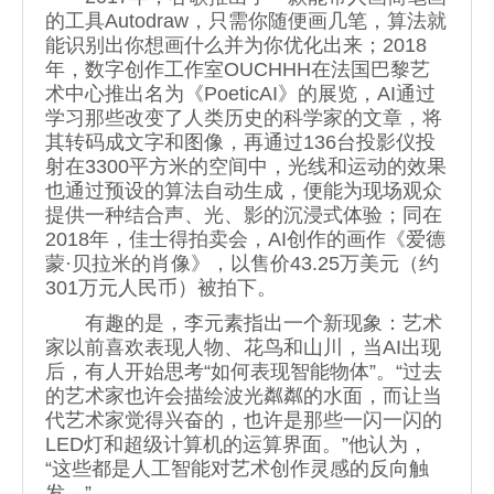
的工具Autodraw，只需你随便画几笔，算法就
能识别出你想画什么并为你优化出来；2018
年，数字创作工作室OUCHHH在法国巴黎艺
术中心推出名为《PoeticAI》的展览，AI通过
学习那些改变了人类历史的科学家的文章，将
其转码成文字和图像，再通过136台投影仪投
射在3300平方米的空间中，光线和运动的效果
也通过预设的算法自动生成，便能为现场观众
提供一种结合声、光、影的沉浸式体验；同在
2018年，佳士得拍卖会，AI创作的画作《爱德
蒙·贝拉米的肖像》，以售价43.25万美元（约
301万元人民币）被拍下。
有趣的是，李元素指出一个新现象：艺术
家以前喜欢表现人物、花鸟和山川，当AI出现
后，有人开始思考“如何表现智能物体”。“过去
的艺术家也许会描绘波光粼粼的水面，而让当
代艺术家觉得兴奋的，也许是那些一闪一闪的
LED灯和超级计算机的运算界面。”他认为，
“这些都是人工智能对艺术创作灵感的反向触
发。”