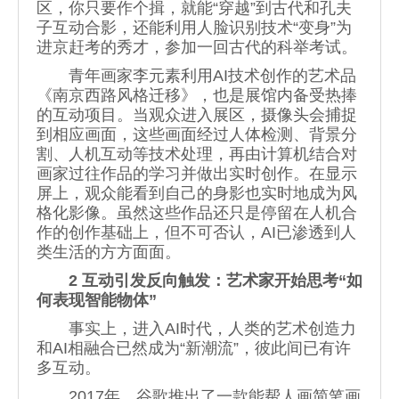
区，你只要作个揖，就能“穿越”到古代和孔夫
子互动合影，还能利用人脸识别技术“变身”为
进京赶考的秀才，参加一回古代的科举考试。
青年画家李元素利用AI技术创作的艺术品
《南京西路风格迁移》，也是展馆内备受热捧
的互动项目。当观众进入展区，摄像头会捕捉
到相应画面，这些画面经过人体检测、背景分
割、人机互动等技术处理，再由计算机结合对
画家过往作品的学习并做出实时创作。在显示
屏上，观众能看到自己的身影也实时地成为风
格化影像。虽然这些作品还只是停留在人机合
作的创作基础上，但不可否认，AI已渗透到人
类生活的方方面面。
2 互动引发反向触发：艺术家开始思考“如
何表现智能物体”
事实上，进入AI时代，人类的艺术创造力
和AI相融合已然成为“新潮流”，彼此间已有许
多互动。
2017年，谷歌推出了一款能帮人画简笔画