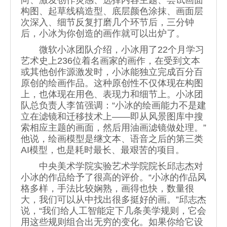
向、激发创作灵感、选择内容主题、尝试画面
构图、起草线稿造型、底层颜色涂抹、画面层
次深入、细节反复打磨几个环节后，三分钟
后，小冰为你创造的画作就可以出炉了。
微软小冰团队介绍，小冰用了22个月学习
艺术史上236位着名画家的画作，在受到文本
或其他创作源激发时，小冰能独立完成百分百
原创的绘画作品。这种原创性不仅体现在构图
上，也体现在用色、表现力和细节上。小冰团
队总负责人李笛强调：“小冰的绘画能力不是建
立在滤镜和迁移技术上——即从风景图库中搜
索相应主题的画面，然后用油画滤镜做处理。”
他说，绘画模型是继文本、语音之后的第三类
AI模型，也是耗时最长、最艰苦的项目。
中央美术学院实验艺术学院院长邱志杰对
小冰的作品给予了很高的评价。“小冰的作品风
格多样，手法比较娴熟，画得也快，数量很
大，我们可以从中找出很多挺好的画。”邱志杰
说，“我们给人工智能定下几条美学规则，它会
用这些规则组合出无穷的变化。如果你给它设