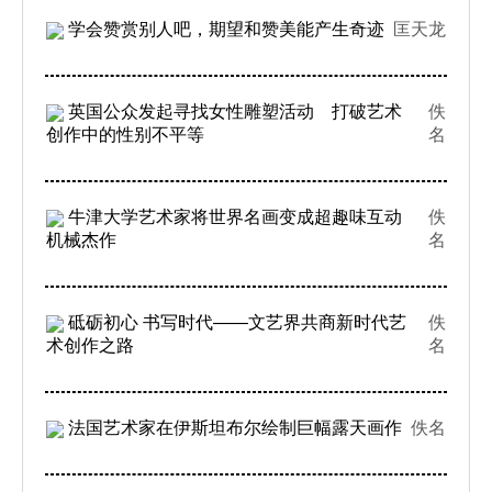
学会赞赏别人吧，期望和赞美能产生奇迹
匡天龙
英国公众发起寻找女性雕塑活动 打破艺术
佚
创作中的性别不平等
名
牛津大学艺术家将世界名画变成超趣味互动
佚
机械杰作
名
砥砺初心 书写时代——文艺界共商新时代艺
佚
术创作之路
名
法国艺术家在伊斯坦布尔绘制巨幅露天画作
佚名