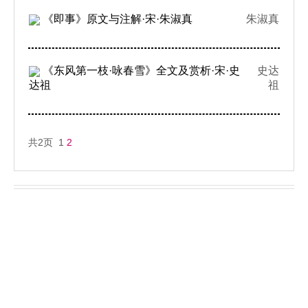
《即事》原文与注解·宋·朱淑真
朱淑真
《东风第一枝·咏春雪》全文及赏析·宋·史
史达
达祖
祖
共2页 1
2