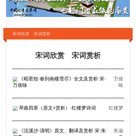
宋词欣赏 宋词赏析
宋词欣赏 宋词赏析
《昭君怨·春到南楼雪尽》全文及赏析·宋·
万俟
万俟咏
咏
琴曲四章（原文+赏析）·红楼梦诗词
红楼梦
《浣溪沙·清明》原文、翻译及赏析·宋·朱
朱淑