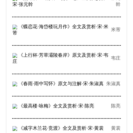
宋·张元幹
幹
《蝶恋花·海岱楼玩月作》全文及赏析·宋·米
米芾
芾
《上行杯·芳草灞陵春岸》原文及赏析·宋·韦
韦庄
庄
《春雨·雨中写怀》原文与注解·宋·朱淑真
朱淑真
《最高楼·咏梅》全文及赏析·宋·陈亮
陈亮
《减字木兰花·竞渡》全文及赏析·宋·黄裳
黄裳