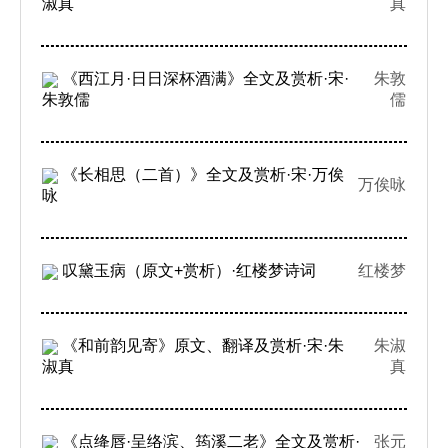
淑真
真
《西江月·日日深杯酒满》全文及赏析·宋·
朱敦
朱敦儒
儒
《长相思（二首）》全文及赏析·宋·万俟
万俟咏
咏
叹黛玉病（原文+赏析）·红楼梦诗词
红楼梦
《和前韵见寄》原文、翻译及赏析·宋·朱
朱淑
淑真
真
《点绛唇·呈络滨、筠溪二老》全文及赏析·
张元