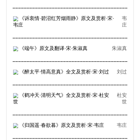
《诉衷情·碧沼红芳烟雨静》原文及赏析·宋·
韦
韦庄
庄
《端午》原文及翻译·宋·朱淑真
朱淑真
《醉太平·情高意真》全文及赏析·宋·刘过
刘过
《鹤冲天·清明天气》全文及赏析·宋·杜安
杜安
世
世
《归国遥·春欲暮》原文及赏析·宋·韦庄
韦庄