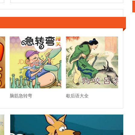
脑筋急转弯
歇后语大全