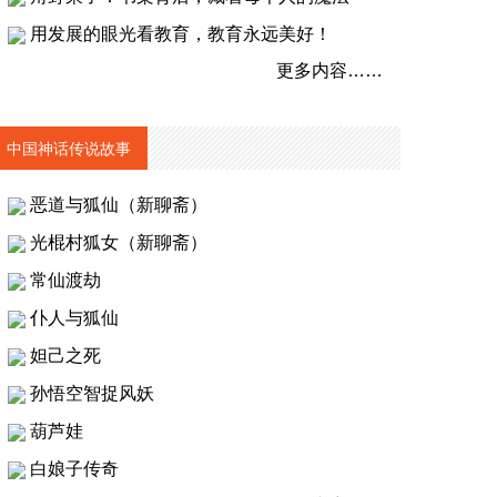
用发展的眼光看教育，教育永远美好！
更多内容……
中国神话传说故事
恶道与狐仙（新聊斋）
光棍村狐女（新聊斋）
常仙渡劫
仆人与狐仙
妲己之死
孙悟空智捉风妖
葫芦娃
白娘子传奇