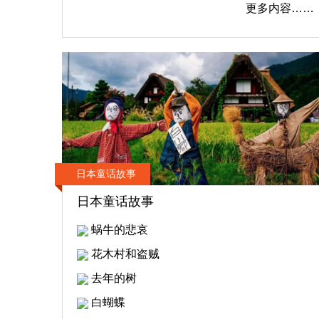
更多内容……
日本童话故事
日本童话故事
蜗牛的悲哀
花木村和盗贼
去年的树
白蝴蝶