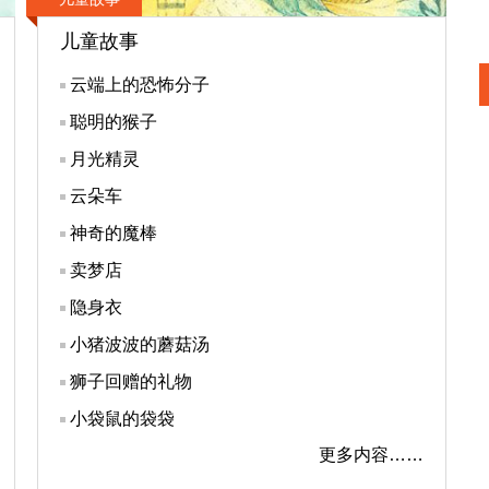
儿童故事
云端上的恐怖分子
聪明的猴子
月光精灵
云朵车
神奇的魔棒
卖梦店
隐身衣
小猪波波的蘑菇汤
狮子回赠的礼物
小袋鼠的袋袋
更多内容……