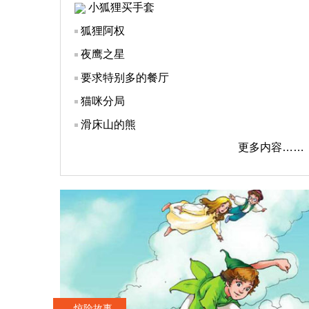
小狐狸买手套
狐狸阿权
夜鹰之星
要求特别多的餐厅
猫咪分局
滑床山的熊
更多内容……
惊险故事