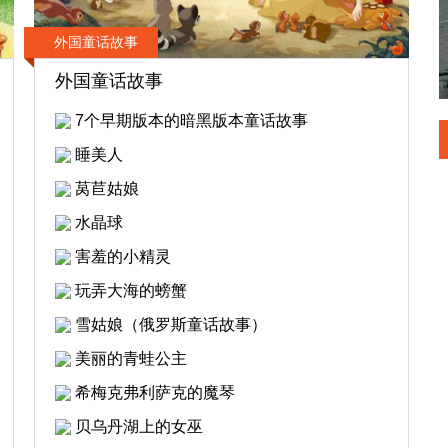
外国童话故事
外国童话故事
7个早期版本的暗黑版本童话故事
睡美人
莴苣姑娘
水晶球
害羞的小精灵
玩弄大海的螃蟹
雪姑娘（俄罗斯童话故事）
美丽的青蛙公主
希梅克弗利萨克的魔琴
贝乌丹湖上的女巫