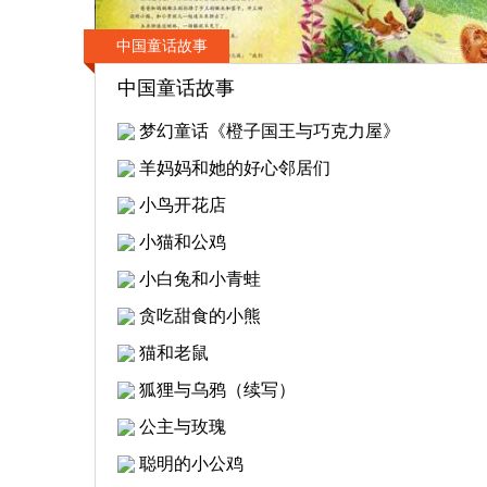
中国童话故事
中国童话故事
梦幻童话《橙子国王与巧克力屋》
羊妈妈和她的好心邻居们
小鸟开花店
小猫和公鸡
小白兔和小青蛙
贪吃甜食的小熊
猫和老鼠
狐狸与乌鸦（续写）
公主与玫瑰
聪明的小公鸡