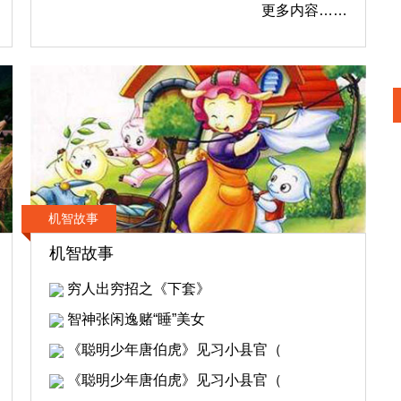
更多内容……
机智故事
机智故事
穷人出穷招之《下套》
智神张闲逸赌“睡”美女
《聪明少年唐伯虎》见习小县官（
《聪明少年唐伯虎》见习小县官（