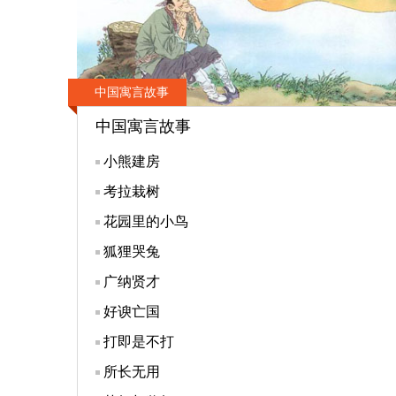
中国寓言故事
中国寓言故事
小熊建房
考拉栽树
花园里的小鸟
狐狸哭兔
广纳贤才
好谀亡国
打即是不打
所长无用