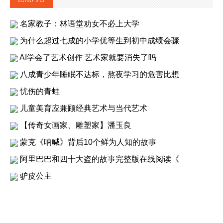
名家教子：林语堂劝女不必上大学
为什么超过七成的小学优等生到初中成绩会骤
AI学会了艺术创作 艺术家就要消失了吗
八成青少年睡眠不达标，熬夜学习的危害比想
忧伤的青蛙
儿童美育应兼顾经典艺术与当代艺术
【传奇女画家、雕塑家】潘玉良
蒙克《呐喊》背后10个鲜为人知的故事
阿里巴巴和四十大盗的故事完整版在线阅读《
驴皮公主