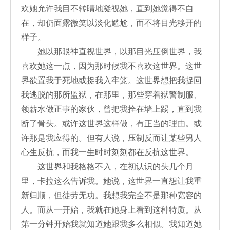
欢她允许我目不转睛地凝视她，直到她觉得不自
在，却仍面露微笑以淡化尴尬，而不将目光移开的
样子。
她以那眼神直视世界，以那目光压倒世界，我
喜欢她这一点，因为那时候我不喜欢这世界。这世
界欲置我于死地或捉我入牢笼。这世界想把我捉回
我逃脱的那所监狱，在那里，那些穿着狱警制服、
领薪水做正事的家伙，曾把我拴在墙上踢，直到我
断了骨头。或许这世界这样做，有正当的理由。或
许那是我应得的。但有人说，压制反而让某些男人
心生反抗，而我一生时时刻刻都在反抗这世界。
这世界和我格格不入，在初认识的头几个月
里，卡拉这么告诉我。她说，这世界一直想让我重
新归顺，但徒劳无功。我想我完全不是那种宽容的
人。而从一开始，我就在她身上看到这种特质。从
第一分钟开始我就知道她跟我多么相似。我知道她