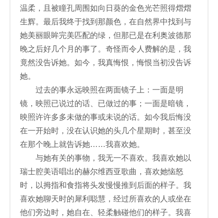
温柔，且被瞳孔周围如向日葵的金色光芒照得熠熠
生辉。最后我终于找到那颜色，在自然界中找到与
她美丽眼眸完美匹配的绿，但那已是在利奥波德那
晚之后好几个月的事了。奇怪而令人费解的是，我
竟然没告诉她。如今，我真悔恨，悔恨当初没告诉
她。
过去的事永远映照在两面镜子上：一面是明
镜，映照已说过的话、已做过的事；一面是暗镜，
映照许许多多未做的事或未说的话。如今我后悔没
在一开始时，没在认识她的头几个星期时，甚至没
在那个晚上就告诉她……我喜欢她。
与她有关的事物，我无一不喜欢。我喜欢她以
瑞士腔美语唱出的赫尔维西亚歌曲，喜欢她恼怒
时，以拇指和食指将头发慢慢推到后面的样子。我
喜欢她聊天时的犀利聪慧，经过所喜欢的人或坐在
他们旁边时，她自在、轻柔触碰他们的样子。我喜