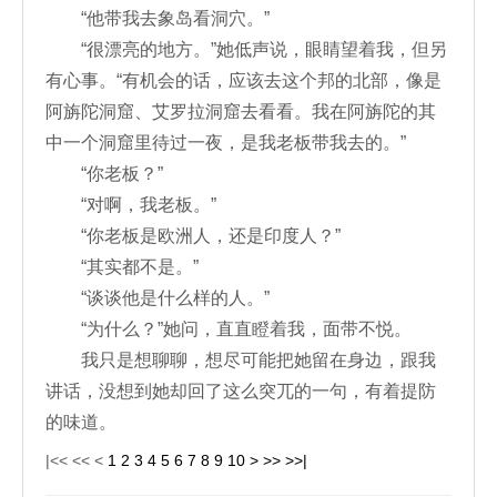
“他带我去象岛看洞穴。”
“很漂亮的地方。”她低声说，眼睛望着我，但另
有心事。“有机会的话，应该去这个邦的北部，像是
阿旃陀洞窟、艾罗拉洞窟去看看。我在阿旃陀的其
中一个洞窟里待过一夜，是我老板带我去的。”
“你老板？”
“对啊，我老板。”
“你老板是欧洲人，还是印度人？”
“其实都不是。”
“谈谈他是什么样的人。”
“为什么？”她问，直直瞪着我，面带不悦。
我只是想聊聊，想尽可能把她留在身边，跟我
讲话，没想到她却回了这么突兀的一句，有着提防
的味道。
|<<
<<
<
1
2
3
4
5
6
7
8
9
10
>
>>
>>|