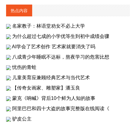
热点内容
名家教子：林语堂劝女不必上大学
为什么超过七成的小学优等生到初中成绩会骤
AI学会了艺术创作 艺术家就要消失了吗
八成青少年睡眠不达标，熬夜学习的危害比想
忧伤的青蛙
儿童美育应兼顾经典艺术与当代艺术
【传奇女画家、雕塑家】潘玉良
蒙克《呐喊》背后10个鲜为人知的故事
阿里巴巴和四十大盗的故事完整版在线阅读《
驴皮公主