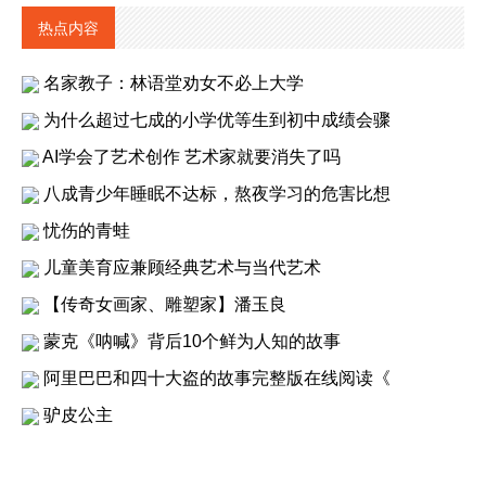
热点内容
名家教子：林语堂劝女不必上大学
为什么超过七成的小学优等生到初中成绩会骤
AI学会了艺术创作 艺术家就要消失了吗
八成青少年睡眠不达标，熬夜学习的危害比想
忧伤的青蛙
儿童美育应兼顾经典艺术与当代艺术
【传奇女画家、雕塑家】潘玉良
蒙克《呐喊》背后10个鲜为人知的故事
阿里巴巴和四十大盗的故事完整版在线阅读《
驴皮公主