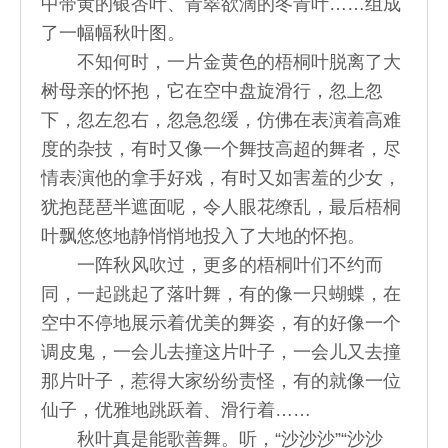
中带黄的银杏叶、青翠欲滴的冬青叶……组成
了一幅幅秋叶图。
不知何时，一片金黄色的梧桐叶脱离了大
树母亲的怀抱，它在空中盘旋滑行，忽上忽
下，忽左忽右，忽急忽缓，仿佛在表演着高难
度的杂技，有时又像一个舞技高超的舞者，尽
情表演他的拿手好戏，有时又如害羞的少女，
犹抱琵琶半遮面呢，令人眼花缭乱，最后梧桐
叶飘悠悠地静悄悄地投入了大地的怀抱。
一阵秋风吹过，更多的梧桐叶们不约而
同，一起跳起了落叶舞，有的像一只蝴蝶，在
空中不停地展示着优美的舞姿，有的好像一个
调皮鬼，一会儿去撞这片叶子，一会儿又去撞
那片叶子，惹得大家纷纷责怪，有的就像一位
仙子，优雅地跳跃着、滑行着……
秋叶真是能歌善舞。听，“沙沙沙”“沙沙